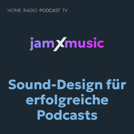
Zum
Inhalt
HOME
RADIO
PODCAST
TV
springen
jam
music
X
Sound-Design für
erfolgreiche
Podcasts