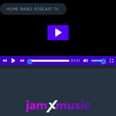
Zum
Inhalt
HOME
RADIO
PODCAST
TV
springen
jam
music
X