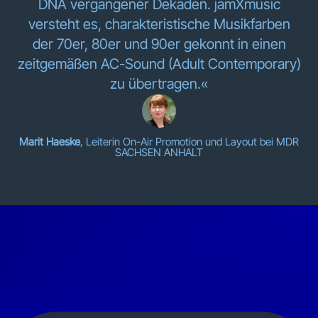
DNA vergangener Dekaden. jamXmusic
versteht es, charakteristische Musikfarben
der 70er, 80er und 90er gekonnt in einen
zeitgemäßen AC-Sound (Adult Contemporary)
zu übertragen.«
Marit Haeske
, Leiterin On-Air Promotion und Layout bei MDR
SACHSEN ANHALT