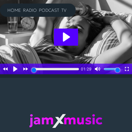
Zum
Inhalt
HOME
RADIO
PODCAST
TV
springen
jam
music
X