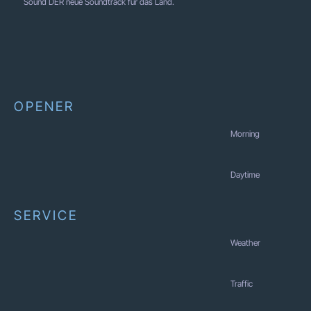
Sound DER neue Soundtrack für das Land.
OPENER
Morning
Daytime
SERVICE
Weather
Traffic